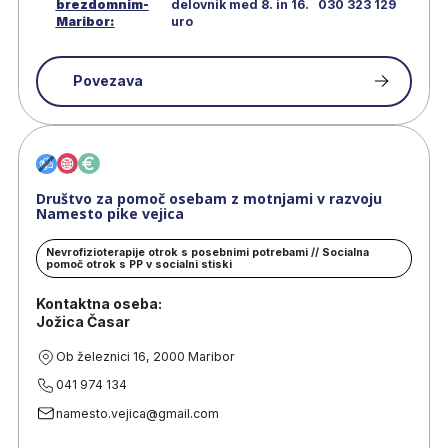
brezdomnim-
delovnik med 8. in 16.
030 323 129
Maribor:
uro
Povezava
Društvo za pomoč osebam z motnjami v razvoju
Namesto pike vejica
Nevrofizioterapije otrok s posebnimi potrebami // Socialna
pomoč otrok s PP v socialni stiski
Kontaktna oseba:
Jožica Časar
Ob železnici 16, 2000 Maribor
041 974 134
namesto.vejica@gmail.com