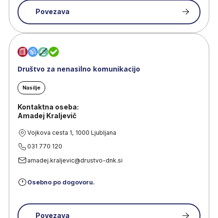
Povezava
Društvo za nenasilno komunikacijo
Nasilje
Kontaktna oseba:
Amadej Kraljevič
Vojkova cesta 1, 1000 Ljubljana
031 770 120
amadej.kraljevic@drustvo-dnk.si
Osebno po dogovoru.
Povezava