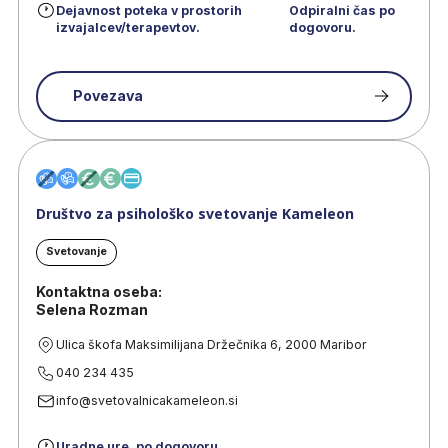
Dejavnost poteka
v prostorih
Odpiralni čas po
izvajalcev/terapevtov.
dogovoru.
Povezava
Društvo za psihološko svetovanje Kameleon
Svetovanje
Kontaktna oseba:
Selena Rozman
Ulica škofa Maksimilijana Držečnika 6, 2000 Maribor
040 234 435
info@svetovalnicakameleon.si
Uradne ure, po dogovoru