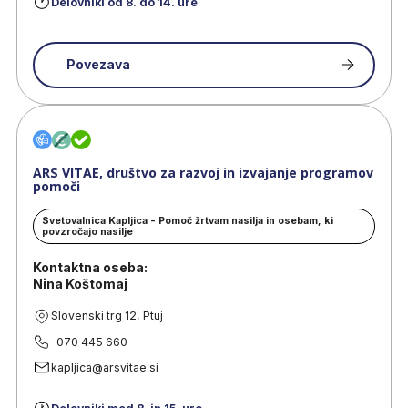
Delovniki od 8. do 14. ure
Povezava
ARS VITAE, društvo za razvoj in izvajanje programov
pomoči
Svetovalnica Kapljica - Pomoč žrtvam nasilja in osebam, ki
povzročajo nasilje
Kontaktna oseba:
Nina Koštomaj
Slovenski trg 12, Ptuj
070 445 660
kapljica@arsvitae.si