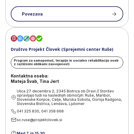
Povezava
Društvo Projekt Človek (Sprejemni center Ruše)
Program za samopomoč, terapijo in socialno rehabilitacijo oseb
z različnimi oblikami zasvojenosti
Kontaktna oseba:
Mateja Švab, Tina Jert
Ulica 27. decembra 2, 2345 Bistrica ob Dravi // Storitev
opravljajo tudi na naslednjih območjih: Ruše, Maribor,
Slovenske Konjice, Celje, Murska Sobota, Gornja Radgona,
Slovenska Bistrica, Lendava, Ljutomer
041 325 830, 041 358 668
sc.ruse@projektclovek.si
Med 7. in 15.30