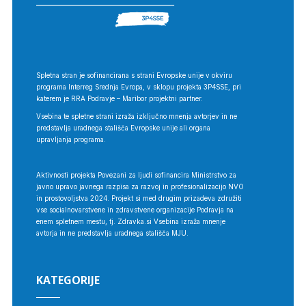
Spletna stran je sofinancirana s strani Evropske unije v okviru
programa Interreg Srednja Evropa, v sklopu projekta 3P4SSE, pri
katerem je RRA Podravje – Maribor projektni partner.
Vsebina te spletne strani izraža izključno mnenja avtorjev in ne
predstavlja uradnega stališča Evropske unije ali organa
upravljanja programa.
Aktivnosti projekta
Povezani za ljudi
sofinancira Ministrstvo za
javno upravo javnega razpisa za razvoj in profesionalizacijo NVO
in prostovoljstva 2024. Projekt si med drugim prizadeva združiti
vse socialnovarstvene in zdravstvene organizacije Podravja na
enem spletnem mestu, tj. Zdravka.si Vsebina izraža mnenje
avtorja in ne predstavlja uradnega stališča MJU.
KATEGORIJE