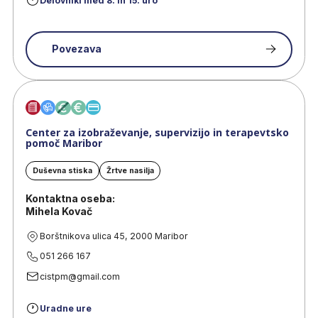
Delovniki med 8. in 15. uro
Povezava
Center za izobraževanje, supervizijo in terapevtsko
pomoč Maribor
Duševna stiska
Žrtve nasilja
Kontaktna oseba:
Mihela Kovač
Borštnikova ulica 45, 2000 Maribor
051 266 167
cistpm@gmail.com
Uradne ure