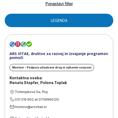
Ponastavi filter
LEGENDA
ARS VITAE, društvo za razvoj in izvajanje programov
pomoči
Mostovi - Podpora uživalcem drog in njihovim svojcem
Kontaktna oseba:
Renata Stopfer, Polona Toplak
Trstenjakova 5a, Ptuj
031 519 902 ali 0709960120
mostovi@arsvitae.si