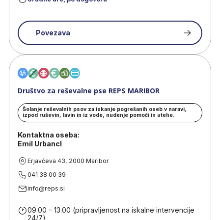
Povezava
Društvo za reševalne pse REPS MARIBOR
Šolanje reševalnih psov za iskanje pogrešanih oseb v naravi,
izpod ruševin, lavin in iz vode, nudenje pomoči in utehe.
Kontaktna oseba:
Emil Urbancl
Erjavčeva 43, 2000 Maribor
041 38 00 39
info@reps.si
09.00 – 13.00 (pripravljenost na iskalne intervencije
24/7)