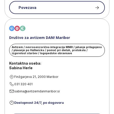
Povezava
Društvo za avtizem DAN! Maribor
Avtizem / nevrosenzorična integracija MNRI / jahanje prilagojeno
/ plavanje po Halliwicku / pomoč pri dietah, protokolu /
izgorelost staršev / logopedske obravnave
Kontaktna oseba:
Sabina Herle
Finžgarjeva 21, 2000 Maribor
031 320 401
sabina@avtizemdanmaribor.si
Dostopnost 24/7, po dogovoru