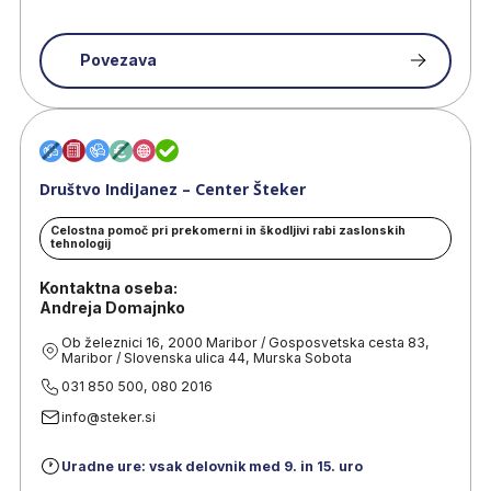
Povezava
Društvo IndiJanez – Center Šteker
Celostna pomoč pri prekomerni in škodljivi rabi zaslonskih
tehnologij
Kontaktna oseba:
Andreja Domajnko
Ob železnici 16, 2000 Maribor / Gosposvetska cesta 83,
Maribor / Slovenska ulica 44, Murska Sobota
031 850 500, 080 2016
info@steker.si
Uradne ure: vsak delovnik med 9. in 15. uro