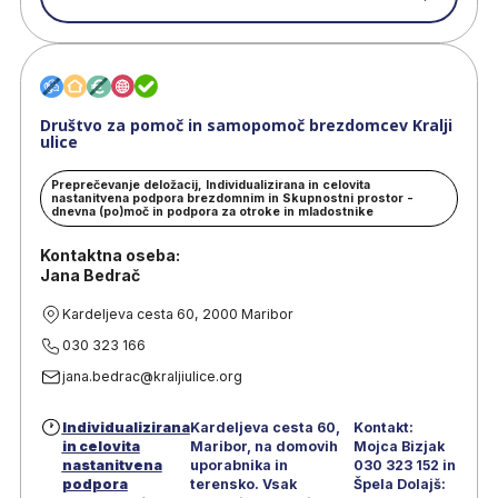
Društvo za pomoč in samopomoč brezdomcev Kralji
ulice
Preprečevanje deložacij, Individualizirana in celovita
nastanitvena podpora brezdomnim in Skupnostni prostor -
dnevna (po)moč in podpora za otroke in mladostnike
Kontaktna oseba:
Jana Bedrač
Kardeljeva cesta 60, 2000 Maribor
030 323 166
jana.bedrac@kraljiulice.org
Individualizirana
Kardeljeva cesta 60,
Kontakt:
in celovita
Maribor, na domovih
Mojca Bizjak
nastanitvena
uporabnika in
030 323 152 in
podpora
terensko. Vsak
Špela Dolajš: