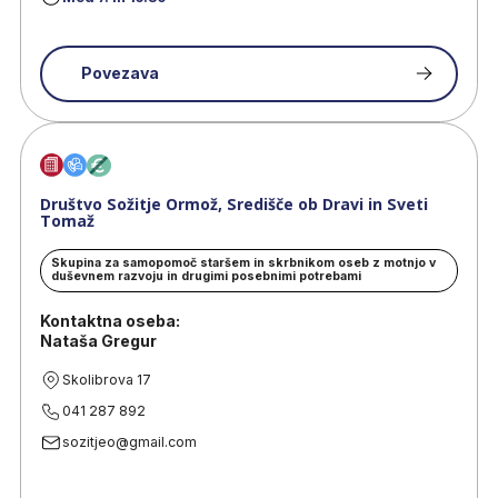
Povezava
Društvo Sožitje Ormož, Središče ob Dravi in Sveti
Tomaž
Skupina za samopomoč staršem in skrbnikom oseb z motnjo v
duševnem razvoju in drugimi posebnimi potrebami
Kontaktna oseba:
Nataša Gregur
Skolibrova 17
041 287 892
sozitjeo@gmail.com