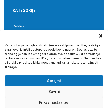
KATEGORIJE
DOMOV
GDPR
PRAVICE IN POGOJI
POVEZAVE
Za zagotavljanje najboljših izkušenj uporabljamo piškotke, ki služijo
shranjevanju in/ali dostopu do podatkov o napravi. Soglasje za te
tehnologije nam bo omogočilo obdelavo podatkov, kot so vedenje
pri brskanju ali edinstveni ID-ji, na tem spletnem mestu. Neprivolitev
INTERREG CENTRAL EUROPE
ali preklic privolitve lahko negativno vpliva na nekatere zmožnosti in
funkcije.
DOMOV
O PROGRAMU
Sprejmi
PONUDNIKI
Zavrni
Prikaz nastavitev
© Zdravka.si 2026 - Vse pravice pridržane