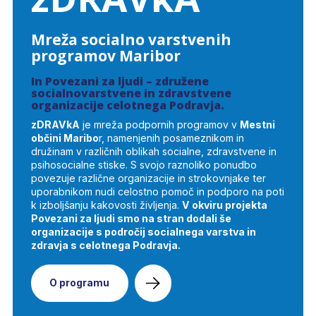
Mreža socialno varstvenih
programov Maribor
In Povezani za ljudi – združene
socialnovarstvene in zdravstvene
organizacije celotnega Podravja.
zDRAVkA
je mreža podpornih programov v
Mestni
občini Maribo
r, namenjenih posameznikom in
družinam v različnih oblikah socialne, zdravstvene in
psihosocialne stiske. S svojo raznoliko ponudbo
povezuje različne organizacije in strokovnjake ter
uporabnikom nudi celostno pomoč in podporo na poti
k izboljšanju kakovosti življenja.
V okviru projekta
Povezani za ljudi smo na stran dodali še
organizacije s področij socialnega varstva in
zdravja s celotnega Podravja.
O programu